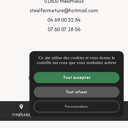
01800 Meximieux
steelfermeture@hotmail.com
04 69 00 22 84
07 60 07 18 06
Itinéraire
LIENS UTILES
Ce site utilise des cookies et vous donne le
contrôle sur ceux que vous souhaitez activer
Guide local
Informations complémentaires
Tout accepter
Mentions légales
Tout refuser
Politique de confidentialité
Gestion des cookies
Personnaliser
place
mail
call
ITINÉRAIRE
CONTACTEZ-NOUS
04 69 00 22 84