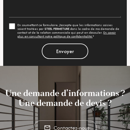
En soumettant ce formulaire, j'accepte que les informations saisies
soient traitées par
STEEL FERMETURE
dans le cadre de ma demande de
contact et de la relation commerciale qui peut en découler.
En savoir
plus en consultant notre politique de confidentialité.
*
Une demande d'informations ?
Une demande de devis ?
Contactez-nous
mail_outline