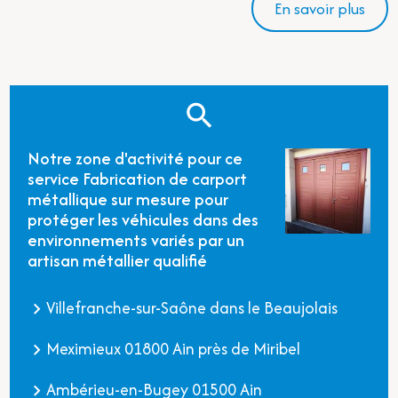
En savoir plus
Notre zone d'activité pour ce
service Fabrication de carport
métallique sur mesure pour
protéger les véhicules dans des
environnements variés par un
artisan métallier qualifié
Villefranche-sur-Saône dans le Beaujolais
Meximieux 01800 Ain près de Miribel
Ambérieu-en-Bugey 01500 Ain