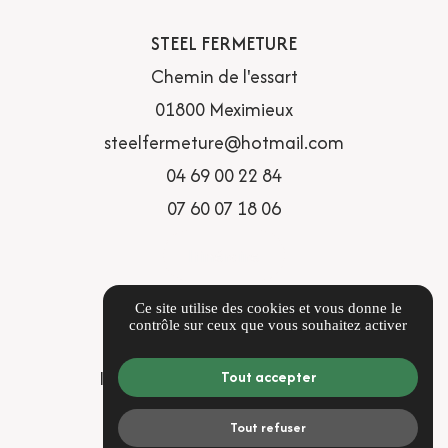
STEEL FERMETURE
Chemin de l'essart
01800 Meximieux
steelfermeture@hotmail.com
04 69 00 22 84
07 60 07 18 06
Itinéraire
LIENS UTILES
Ce site utilise des cookies et vous donne le
contrôle sur ceux que vous souhaitez activer
Guide local
Informations complémentaires
Tout accepter
Mentions légales
Tout refuser
Politique de confidentialité