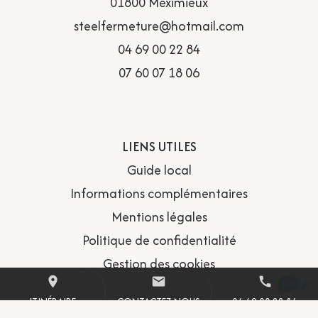
01800 Meximieux
steelfermeture@hotmail.com
04 69 00 22 84
07 60 07 18 06
Itinéraire
LIENS UTILES
Guide local
Informations complémentaires
Mentions légales
Politique de confidentialité
Gestion des cookies
place
mail
call
ITINÉRAIRE
CONTACTEZ-NOUS
04 69 00 22 84