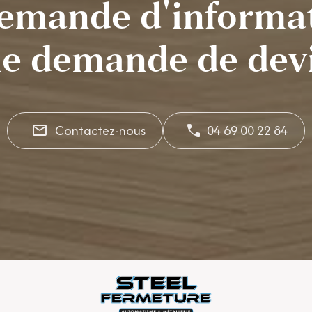
emande d'informat
e demande de devi
Contactez-nous
04 69 00 22 84
mail_outline