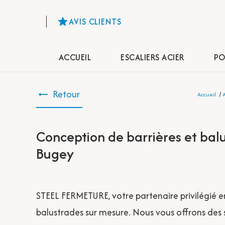
Panneau de gestion des cookies
star
AVIS CLIENTS
ACCUEIL
ESCALIERS ACIER
PO
Retour
Accueil
Conception de barrières et bal
Bugey
STEEL FERMETURE, votre partenaire privilégié en
balustrades sur mesure. Nous vous offrons des s